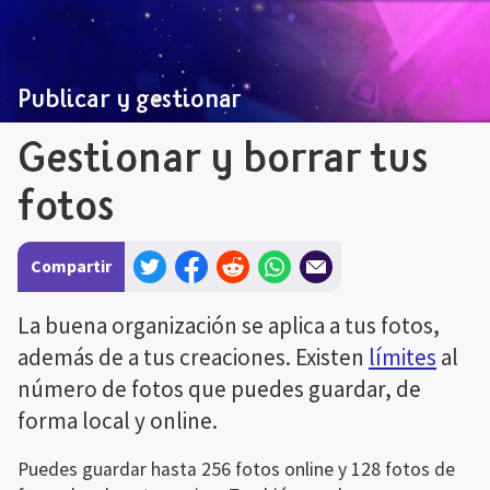
Publicar y gestionar
Gestionar y borrar tus 
fotos
×
Compartir
Buscar en el dreamiverso
Atrás
Juegos
Música
Personajes
Vehículos
Escultura
Colecciones
Soñadores
La buena organización se aplica a tus fotos, 
Información de juego
además de a tus creaciones. Existen 
límites
 al 
Atrás
Inicio de Información de juego
¿Qué es Dreams?
Guía de
Dreams para principiantes - Jugar
Cómo explorar el dreamiverso
Mm
número de fotos que puedes guardar, de 
Originals
Multimedia
Preguntas frecuentes: Conformando
sueños
Dreams y accesibilidad
Crear un ticket
Legal
forma local y online.
Apoyo a la coMmunidad
Atrás
Sitios de la comunidad y aficionados
Foros
Puedes guardar hasta 256 fotos online y 128 fotos de 
El impfiltrado