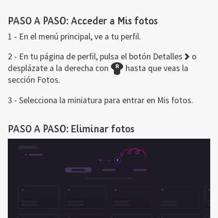
한국어
PASO A PASO: Acceder a Mis fotos
Polski
1 - En el menú principal, ve a tu perfil.
Português (Portugal)
Português (Brasil)
2 - En tu página de perfil, pulsa el botón Detalles 
 o 
desplázate a la derecha con 
 hasta que veas la 
Русский
sección Fotos.
中文 (繁體)
3 - Selecciona la miniatura para entrar en Mis fotos.
Iniciar sesión
Comprar Dreams
PASO A PASO: Eliminar fotos