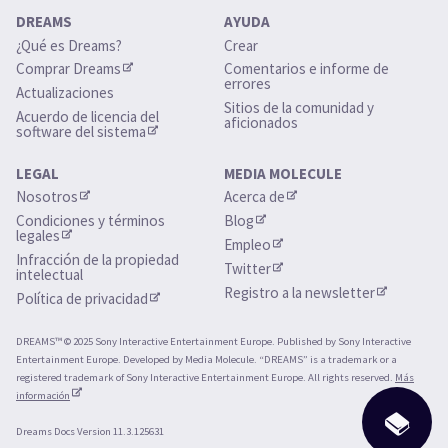
DREAMS
AYUDA
¿Qué es Dreams?
Crear
Comprar Dreams
Comentarios e informe de 
errores
Actualizaciones 
Sitios de la comunidad y 
Acuerdo de licencia del 
aficionados
software del sistema
LEGAL
MEDIA MOLECULE
Nosotros
Acerca de
Condiciones y términos 
Blog
legales
Empleo
Infracción de la propiedad 
Twitter
intelectual
Registro a la newsletter
Política de privacidad
DREAMS™ © 2025 Sony Interactive Entertainment Europe. Published by Sony Interactive
Entertainment Europe. Developed by Media Molecule. “DREAMS” is a trademark or a
registered trademark of Sony Interactive Entertainment Europe. All rights reserved.
Más
información
Dreams Docs Version 11.3.125631