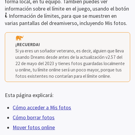
forma local, en tu equipo. También puedes ver 
Atrás
Inicio de El impfiltrado
Vista del sueño
Conoce a la
información sobre el límite en el juego, usando el botón 
coMmunidad
Acceso de impfiltrado
Revistas
Crear
 Información de límites, para que se muestren en 
Atrás
Inicio de Crear
Recursos
Mejores consejos
Publicar y
varias pantallas del dreamiverso, incluyendo Mis fotos.
gestionar
Sonido
RV
Español (España)
¡RECUERDA!
العربية
Si ya eres un soñador veterano, es decir, alguien que lleva 
usando Dreams desde antes de la actualización v2.57 del 
Deutsch
22 de mayo del 2023 y tienes fotos guardadas localmente 
English (UK)
u online, tu límite online será un poco mayor, porque tus 
fotos existentes no contarían para el límite online. 
English (US)
Español (España)
Esta página explicará:
Español (América Latina)
Cómo acceder a Mis fotos
Français (France)
Cómo borrar fotos
Italiano
Mover fotos online
日本語