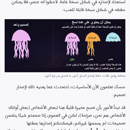
استعداد لإصداره في شكل نسخة عامة. لاحظوا أنه عنصر، فلا يمكن 
حفظه في شكل نسخة قابلة للعب.
مخطط يوضح حالات حفظ/إصدار النسخ. أجل، به قنديل بحر مرة أخرى.
حسنًا، تعلمون الآن الأساسيات، لنتحدث عما يعنيه ذلك لإصدار 
تصميم.
قد تبدأ الأمور بأن تصبح محيرة قليلًا هنا لبعض الأشخاص (بعض أولئك 
الأشخاص هم نحن، صراحة)، لكن في العموم، إذا صممتم شيئًا يتضمن 
تصميمات لم 
يصممها
 غيركم، فيمكنكم إصدارها بصفتها 