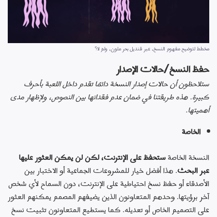
مخطط لتوضيح مفهوم النسخ، عبر قنديل بحر ملون، ولمَ لا؟
حفظ النسخ/حالات الإصدار
ستلاحظون أن حالات إصدار النسخة دائمًا تقدم داخل اللعبة بأحرف 
كبيرة. هذه طريقتنا في ضمان عدم فقدانها بين النصوص، ولإظهار مدى 
أهميتها.
الخاصة
النسخة الخاصة 
ستحفظ على الإنترنت، لكن لن يمكن العثور عليها 
عبر البحث
. هذا أفضل خيار للمشروعات الجماعية أو الاختبار بين 
الأصدقاء أو حفظ نسخ احتياطية على الإنترنت، دون السماح لأي شخص 
آخر برؤيتها. وحدهم المتعاونون الذين يضيفهم المصمم يمكنهم العثور 
على التصميم الخاص أو تعديله. كما يستطيع المتعاونون تثبيت نسخ 