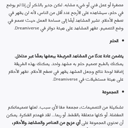
Italiano
مصغرة أو عمل فني أو شيء مشابه. لكن جدير بالذكر أن إذا لم يوضع 
日本語
في حلم، سيشاهده على الأرجح عدد أقل من الناس، لأنه لن يظهر في 
تصفح الأحلام. تشير المشاهد أيضًا إلى مساحة العمل حيث تصمم في 
한국어
وضع التصميم. تظهر المشاهد على هيئة دوائر في Dreamiverse.
Polski
الحلم
Português (Portugal)
Português (Brasil)
يتضمن عادة عددًا من المشاهد المرتبطة ببعضها بعضًا عبر مداخل
. 
Русский
يمكنك بالطبع تصميم حلم به مشهد واحد. يمكنك بهذه الطريقة 
إضافة لوحة نتائج وجعل المشهد يظهر في تصفح الأحلام. تظهر الأحلام 
中文 (繁體)
على هيئة مستطيلات في Dreamiverse.
تسجيل الدخول
المجموعة
شراء Dreams
تشكيلة من التصميمات، مجمعة معًا لأي سبب. لعلها تصميماتكم 
المفضلة. أو كلها متعلقة بالقطط. أو ربما... لقد فهمتم الفكرة. يمكن 
أن تحتوي المجموعة على 
أي مزيج من العناصر والمشاهد والأحلام، 