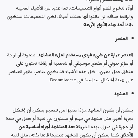
رجوع
مواقع المجتمع والمعجبين
المنتديات
أولًا، لنشرح لكم أنواع التصميمات. ثمة عديد من الأشياء العجيبة 
الجني اليوم
والرائعة هناك، لن تظنوا أنها تصنف أحيانًا، لكن التصميمات ستكون 
رجوع
الصفحة الرئيسية لـلجني اليوم
نظرة على الأحلام
تعرَّف على المجتمع
وصول إلى الجني
اليوم
المجلات
دائمًا 
أحد هذه الأنواع الأربعة
:
تصميم
رجوع
الصفحة الرئيسية للتصميم
الموارد
أفضل النصائح
الإصدار والإدارة
الصوت
الواقع الافتراضي
العنصر
العنصر عبارة عن شيء فردي يستخدم لملء المشاهد
. منحوتة أو لوحة 
العربية
العربية
أو مؤثر صوتي أو مقطع موسيقي أو شخصية أو رقاقة تحتوي على 
منطق عمل معين… كل هذه الأشياء قد تكون عناصر. تظهر العناصر 
Deutsch
على هيئة أشكال سداسية في Dreamiverse.
English (UK)
المشهد
English (US)
Español (España)
يمكن أن يكون المشهد جزءًا صغيرًا من تصميم يمكن أن يُشكل 
Español (América Latina)
تجربة أكبر، مثل مشهد في فيلم أو مستوى في لعبة أو فصل في قصة 
أو حجرة في منزل. بهذه الطريقة 
تعد المشاهد أجزاء أساسية من 
Français (France)
الأحلام
. كما يمكن أن يكون المشهد تصميمًا قائمًا بذاته، مثل لعبة 