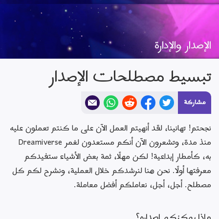
الإصدار والإدارة
تبسيط مصطلحات الإصدار
مشاركة
نجحتم! تهانينا، لقد أنهيتم العمل الآن على ما كنتم تعملون عليه 
منذ مدة، وتشعرون الآن أنكم مستعدون لغمر Dreamiverse 
×
به، كأمطار إبداعية! لكن مهلًا، ثمة بعض الأشياء ستفيدكم 
البحث في Dreamiverse
رجوع
الألعاب
موسيقى
الشخصيات
المركبات
نحت
المجموعات
الحالمون
معرفتها أولًا. نحن هنا لنرشدكم خلال العملية، ونشرح لكم كل 
معلومات عن اللعبة
مصطلح. أجل، أجل، نعاملكم أفضل معاملة.
رجوع
الصفحة الرئيسية لمعلومات عن اللعبة
ما هي لعبة Dreams؟
دليل المبتدئين في Dreams -
اللعب
كيفية تصفح Dreamiverse
أعمال Mm الأصلية
قسم الوسائط
الأسئلة الشائعة - تصفح
الأحلام
الأحلام وإمكانية الوصول
تقديم شكوى
القسم القانوني
ماذا 
يمكنكم
 إصداره؟
دعم المجتمع