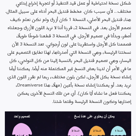
شكل نسخة احتياطية أو عمل قيد التنفيذ أو لتجربة إخراج إبداعي 
مختلف… لأي سبب كان. مخطط قنديل البحر أدناه على سبيل المثال. 
هنا، قنديل البحر الأصلي، النسخة 1 كان أزرق ولم نكن نعلم كيف 
نصمم الأرجل بعد. في النسخة 2، قررنا أننا لا نريد اللون الأزرق وجعلناه 
أصفر، وبدأنا في تصميم الأرجل. في النسخة 3 قطعنا شوطًا طويلًا، 
فصممنا كل الأرجل واستقرينا على لون أرجواني. تعد النسخة 3 الآن 
نسختنا الرئيسة، وهي النسخة التي أصدرناها، لهذا تطابق التصميم على 
اليسار، وهي تصميم قنديل البحر بالنسبة إلينا من كل النواحي، كل 
ما في الأمر أن لدينا بعض النسخ غير المكتملة منه أيضًا. يمكننا أيضًا 
إنشاء نسخة بكل الأرجل، لكن بلون مختلف، ربما لم نقرر اللون الذي 
نريد بعد. أو يمكننا إنشاء نسخة بأعين (مهلًا، هذا Dreamiverse، 
يمكننا فعل ما نشاء أيًا كان). أي من تلك النسخ الأخرى يمكن 
إصدارها وتكون النسخة الرئيسة وقتما شئنا.